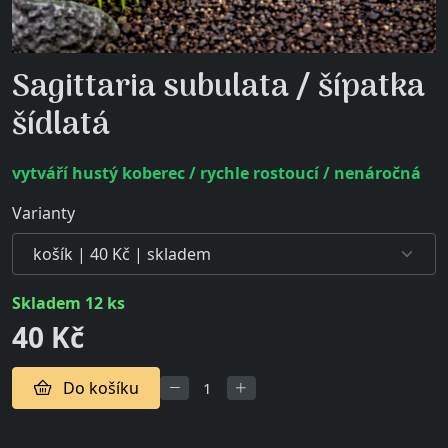
Sagittaria subulata / šípatka
šídlatá
vytváří hustý koberec / rychle rostoucí / nenáročná
Varianty
skladem 12 ks
40 Kč
Do košíku