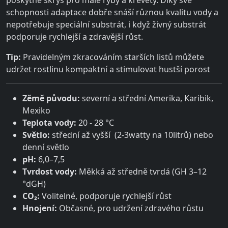
poskytne skrýš pro malé ryby a krevety. Díky své
schopnosti adaptace dobře snáší různou kvalitu vody a
nepotřebuje speciální substrát, i když živný substrát
podporuje rychlejší a zdravější růst.
Tip:
Pravidelným zkracováním starších listů můžete
udržet rostlinu kompaktní a stimulovat hustší porost
Zěmě původu:
severní a střední Amerika, Karibik,
Mexiko
Teplota vody:
20 - 28 °C
Světlo:
střední až vyšší (2-3watty na 10litrů) nebo
denní světlo
pH:
6,0–7,5
Tvrdost vody:
Měkká až středně tvrdá (GH 3–12
°dGH)
CO₂:
Volitelné, podporuje rychlejší růst
Hnojení:
Občasné, pro udržení zdravého růstu