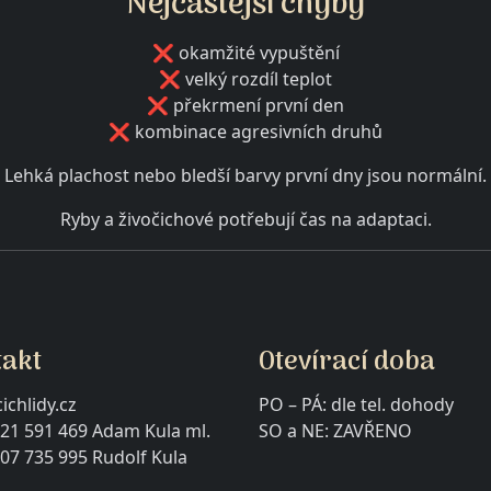
Nejčastější chyby
❌ okamžité vypuštění
❌ velký rozdíl teplot
❌ překrmení první den
❌ kombinace agresivních druhů
Lehká plachost nebo bledší barvy první dny jsou normální.
Ryby a živočichové potřebují čas na adaptaci.
takt
Otevírací doba
ichlidy.cz
PO – PÁ: dle tel. dohody
21 591 469 Adam Kula ml.
SO a NE: ZAVŘE
07 735 995 Rudolf Kula