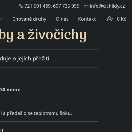
721 591 469, 607 735 995
info@cichlidy.cz
Chované druhy
O nás
Kontakt
0 Kč
by a živočichy
uje o jejich přežití.
–30 minut
ži a předešlo se teplotnímu šoku.
y