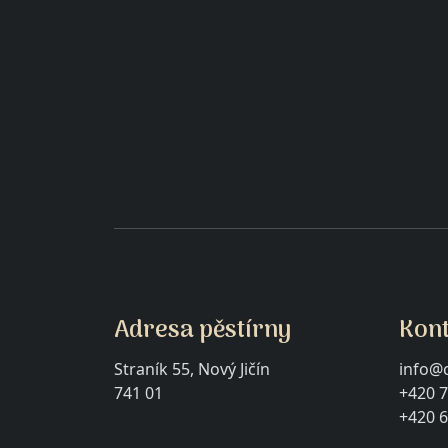
Adresa pěstírny
Kon
Straník 55, Nový Jičín
info@c
741 01
+420 7
+420 6