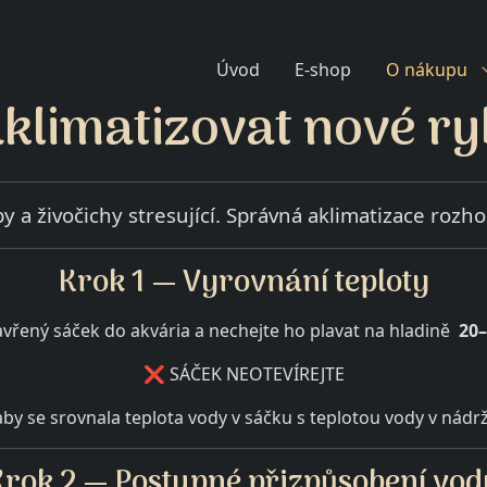
Úvod
E-shop
O nákupu
klimatizovat nové ry
y a živočichy stresující. Správná aklimatizace rozhod
Krok 1 — Vyrovnání teploty
avřený sáček do akvária a nechejte ho plavat na hladině
20
❌ SÁČEK NEOTEVÍREJTE
by se srovnala teplota vody v sáčku s teplotou vody v nádr
Krok 2 — Postupné přizpůsobení vod