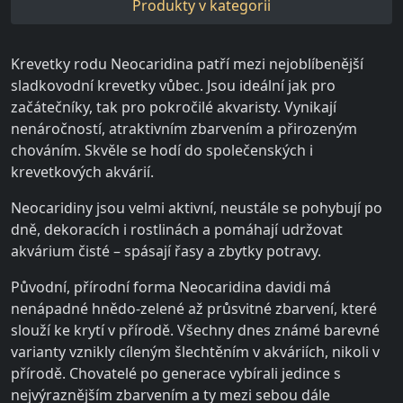
Produkty v kategorii
Krevetky rodu Neocaridina patří mezi nejoblíbenější
sladkovodní krevetky vůbec. Jsou ideální jak pro
začátečníky, tak pro pokročilé akvaristy. Vynikají
nenáročností, atraktivním zbarvením a přirozeným
chováním. Skvěle se hodí do společenských i
krevetkových akvárií.
Neocaridiny jsou velmi aktivní, neustále se pohybují po
dně, dekoracích i rostlinách a pomáhají udržovat
akvárium čisté – spásají řasy a zbytky potravy.
Původní, přírodní forma Neocaridina davidi má
nenápadné hnědo-zelené až průsvitné zbarvení, které
slouží ke krytí v přírodě. Všechny dnes známé barevné
varianty vznikly cíleným šlechtěním v akváriích, nikoli v
přírodě. Chovatelé po generace vybírali jedince s
nejvýraznějším zbarvením a ty mezi sebou dále