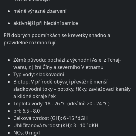
méně výrazné zbarvení
aktivnější při hledání samice
Při dobrých podmínkách se krevetky snadno a
pravidelně rozmnožují.
Zěmě původu: pochází z východní Asie, z Tchaj-
wanu, z jižní Číny a severního Vietnamu
Typ vody: sladkovodní
Biotop: V přírodě obývají převážně menší
sladkovodní toky – potoky, říčky, zavlažovací kanály
a klidné okraje řek
Teplota vody: 18 - 26 °C (ideálně 20 - 24 °C)
pH: 6,5 - 8,0
Celková tvrdost (GH): 6 -15 °dGH
Uhličitanová tvrdost (KH): 3 - 10 °dKH
NO₂: 0 mg/l