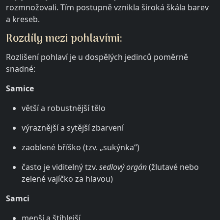
rozmnožovali. Tím postupně vznikla široká škála barev
a kreseb.
Rozdíly mezi pohlavími:
Rozlišení pohlaví je u dospělých jedinců poměrně
snadné:
Samice
větší a robustnější tělo
výraznější a sytější zbarvení
zaoblené bříško (tzv. „sukýnka“)
často je viditelný tzv.
sedlový orgán
(žlutavé nebo
zelené vajíčko za hlavou)
Samci
menší a štíhlejší