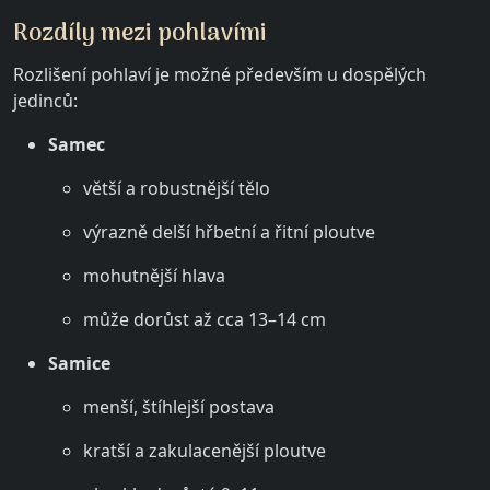
Rozdíly mezi pohlavími
Rozlišení pohlaví je možné především u dospělých
jedinců:
Samec
větší a robustnější tělo
výrazně delší hřbetní a řitní ploutve
mohutnější hlava
může dorůst až cca 13–14 cm
Samice
menší, štíhlejší postava
kratší a zakulacenější ploutve