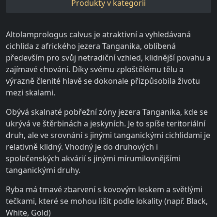
Produkty v kategorii
Altolamprologus calvus je atraktivní a vyhledávaná
cichlida z afrického jezera Tanganika, oblíbená
především pro svůj netradiční vzhled, klidnější povahu a
zajímavé chování. Díky svému zploštělému tělu a
výrazně členité hlavě se dokonale přizpůsobila životu
mezi skalami.
Obývá skalnaté pobřežní zóny jezera Tanganika, kde se
ukrývá ve štěrbinách a jeskyních. Je to spíše teritoriální
druh, ale ve srovnání s jinými tanganickými cichlidami je
relativně klidný. Vhodný je do druhových i
společenských akvárií s jinými mírumilovnějšími
tanganickými druhy.
Ryba má tmavé zbarvení s kovovým leskem a světlými
tečkami, které se mohou lišit podle lokality (např. Black,
White, Gold)