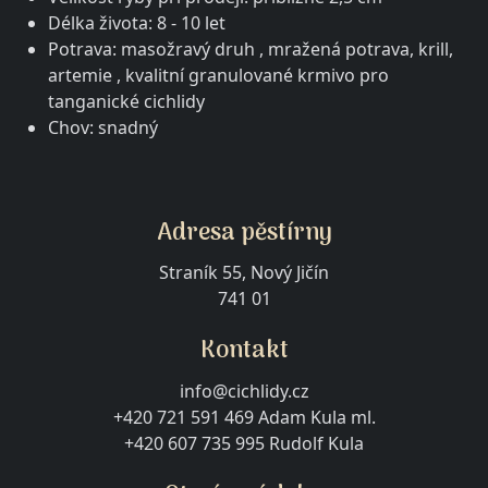
Délka života: 8 - 10 let
Potrava: masožravý druh , mražená potrava, krill,
artemie , kvalitní granulované krmivo pro
tanganické cichlidy
Chov: snadný
Adresa pěstírny
Straník 55, Nový Jičín
741 01
Kontakt
info@cichlidy.cz
+420 721 591 469 Adam Kula ml.
+420 607 735 995 Rudolf Kula