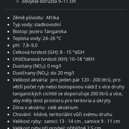
obvykle dorůstá 9–11 cm
Zěmě původu: Afrika
Typ vody: sladkovodní
Biotop: jezero Tanganika
Teplota vody: 24–26 °C
pH: 7,8–9,0
Celková tvrdost (GH): 8 - 15 °dGH
Uhličitanová tvrdost (KH): 10–18 °dKH
Dusitany (NO₂): 0 mg/l
Dusičnany (NO₃): do 20 mg/l
Velikost akvária: pro jeden pár 120 - 200 litrů, pro
větší počet ryb nebo biotopovou nádrž s více druhy
tanganických cichlid se doporučuje 200 litrů a více,
aby měly dost prostoru pro teritoria a úkryty.
Zóna v akváriu: celé akvárium
Chování: klidné, teritoriální vůči svému druhu
Velikost ryby: samci: 13 - 14 cm , samice 9 - 11 cm
Velikost ryby při prodeji: přibližně 2,5 cm