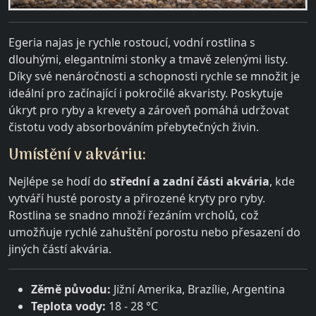
Egeria najas je rychle rostoucí, vodní rostlina s
dlouhými, elegantními stonky a tmavě zelenými listy.
Díky své nenáročnosti a schopnosti rychle se množit je
ideální pro začínající i pokročilé akvaristy. Poskytuje
úkryt pro ryby a krevety a zároveň pomáhá udržovat
čistotu vody absorbováním přebytečných živin.
Umístění v akváriu:
Nejlépe se hodí do
střední a zadní části akvária
, kde
vytváří husté porosty a přirozené kryty pro ryby.
Rostlina se snadno množí řezáním vrcholů, což
umožňuje rychlé zahuštění porostu nebo přesazení do
jiných částí akvária.
Zěmě původu:
Jižní Amerika, Brazílie, Argentina
Teplota vody:
18 - 28 °C