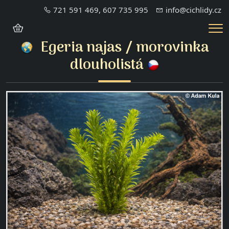
721 591 469, 607 735 995
info@cichlidy.cz
Me
Egeria najas
/ morovinka
dlouholistá