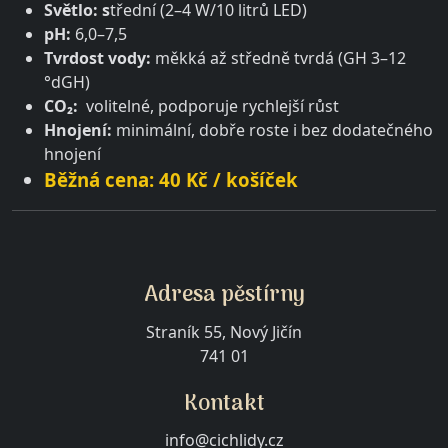
Světlo: s
třední (2–4 W/10 litrů LED)
pH:
6,0–7,5
Tvrdost vody:
měkká až středně tvrdá (GH 3–12
°dGH)
CO₂:
volitelné, podporuje rychlejší růst
Hnojení:
minimální, dobře roste i bez dodatečného
hnojení
Běžná cena: 40 Kč / košíček
Adresa pěstírny
Straník 55, Nový Jičín
741 01
Kontakt
info@cichlidy.cz