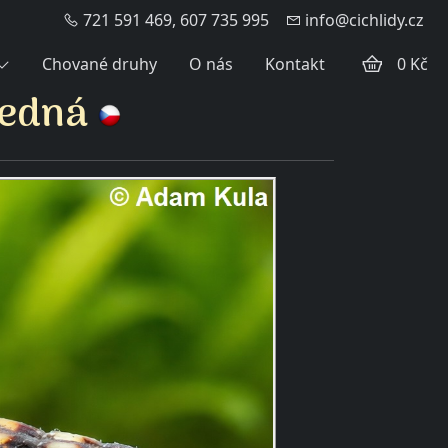
721 591 469, 607 735 995
info@cichlidy.cz
Chované druhy
O nás
Kontakt
0 Kč
žedná