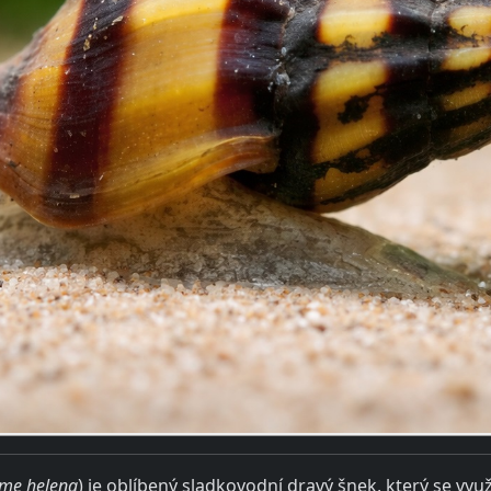
me helena
) je oblíbený sladkovodní dravý šnek, který se v