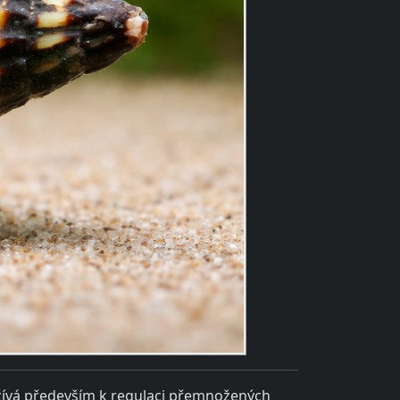
yužívá především k regulaci přemnožených