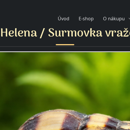
Úvod
E-shop
O nákupu
 Helena / Surmovka vra