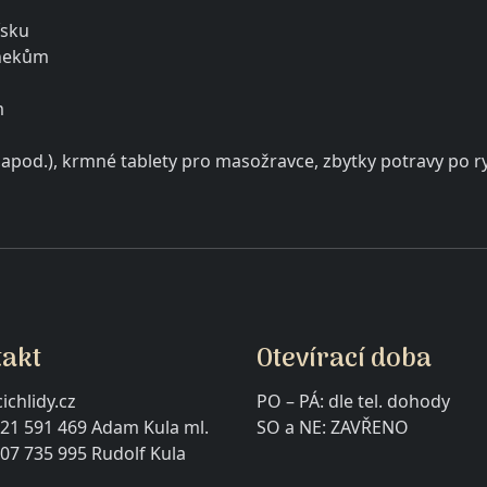
ísku
 šnekům
m
y,apod.), krmné tablety pro masožravce, zbytky potravy po 
takt
Otevírací doba
ichlidy.cz
PO – PÁ: dle tel. dohody
21 591 469 Adam Kula ml.
SO a NE: ZAVŘE
07 735 995 Rudolf Kula