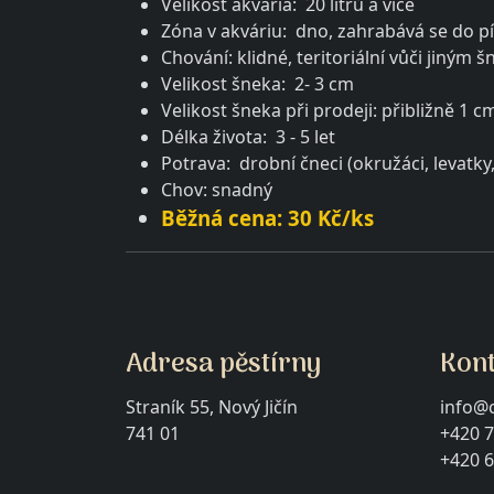
Velikost akvária: 20 litrů a více
Zóna v akváriu: dno, zahrabává se do p
Chování: klidné, teritoriální vůči jiným
Velikost šneka: 2- 3 cm
Velikost šneka při prodeji: přibližně 1 c
Délka života: 3 - 5 let
Potrava: drobní čneci (okružáci, levatk
Chov: snadný
Běžná cena: 30 Kč/ks
Adresa pěstírny
Kon
Straník 55, Nový Jičín
info@c
741 01
+420 7
+420 6