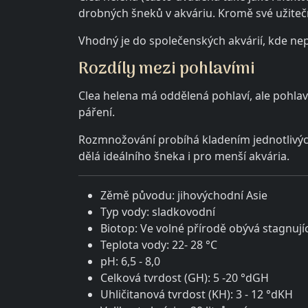
drobných šneků v akváriu. Kromě své užiteč
Vhodný je do společenských akvárií, kde nep
Rozdíly mezi pohlavími
Clea helena má oddělená pohlaví, ale pohlav
páření.
Rozmnožování probíhá kladením jednotlivých
dělá ideálního šneka i pro menší akvária.
Zěmě původu: jihovýchodní Asie
Typ vody: sladkovodní
Biotop: Ve volné přírodě obývá stagnujíc
Teplota vody: 22- 28 °C
pH: 6,5 - 8,0
Celková tvrdost (GH): 5 -20 °dGH
Uhličitanová tvrdost (KH): 3 - 12 °dKH