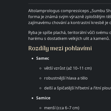
Altolamprologus compressiceps „Sumbu Shell“
forma je známá svým výrazně zploštělým těle
zajímavému chování a kontrastní kresbě je 
Ryba je spíše plachá, teritorální vůči svému 
harému s dostatkem velkých ulit a kamenů.
Rozdíly mezi pohlavími
Samec
větší vzrůst (až 10–11 cm)
robustnější hlava a tělo
delší a špičatější hřbetní a řitní plo
Samice
menší (cca 6–7 cm)