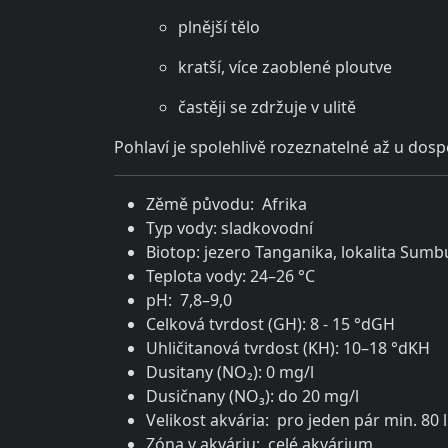
plnější tělo
kratší, více zaoblené ploutve
častěji se zdržuje v ulitě
Pohlaví je spolehlivě rozeznatelné až u dospě
Zěmě původu: Afrika
Typ vody: sladkovodní
Biotop: jezero Tanganika, lokalita Sumb
Teplota vody: 24–26 °C
pH: 7,8–9,0
Celková tvrdost (GH): 8 - 15 °dGH
Uhličitanová tvrdost (KH): 10–18 °dKH
Dusitany (NO₂): 0 mg/l
Dusičnany (NO₃): do 20 mg/l
Velikost akvária: pro jeden pár min. 80 
Zóna v akváriu: celé akvárium