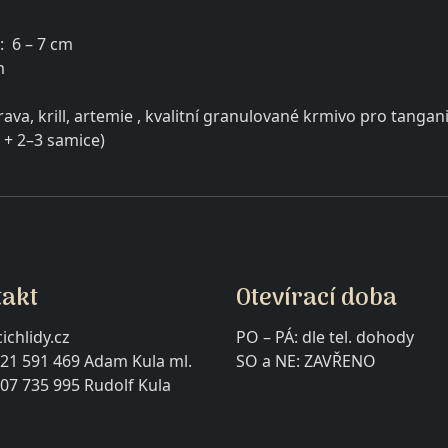
: 6 – 7 cm
m
a, krill, artemie , kvalitní granulované krmivo pro tangani
 + 2–3 samice)
takt
Otevírací doba
ichlidy.cz
PO – PÁ: dle tel. dohody
21 591 469 Adam Kula ml.
SO a NE: ZAVŘE
07 735 995 Rudolf Kula