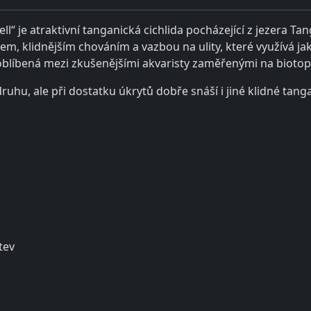
 je atraktivní tanganická cichlida pocházející z jezera Tan
m, klidnějším chováním a vazbou na ulity, které využívá ja
oblíbená mezi zkušenějšími akvaristy zaměřenými na biotop
druhu, ale při dostatku úkrytů dobře snáší i jiné klidné tanga
utev