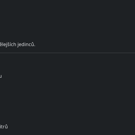
lejších jedinců.
u
litrů