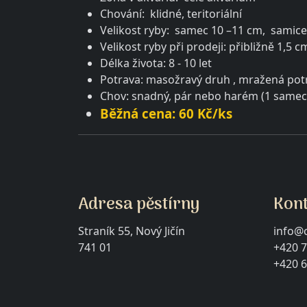
Chování: klidné, teritoriální
Velikost ryby: samec 10 –11 cm, samice
Velikost ryby při prodeji: přibližně 1,5 c
Délka života: 8 - 10 let
Potrava: masožravý druh , mražená potrav
Chov: snadný, pár nebo harém (1 samec
Běžná cena: 60 Kč/ks
Adresa pěstírny
Kon
Straník 55, Nový Jičín
info@c
741 01
+420 7
+420 6