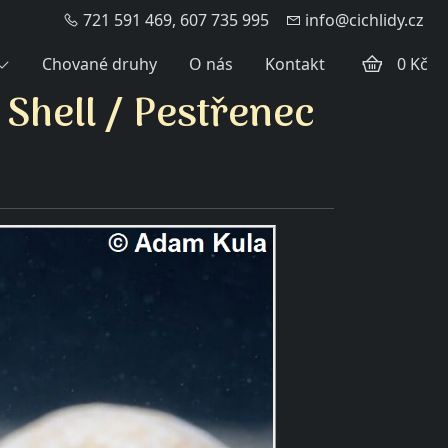
721 591 469, 607 735 995
info@cichlidy.cz
Chované druhy
O nás
Kontakt
0 Kč
 Shell
/ Pestřenec